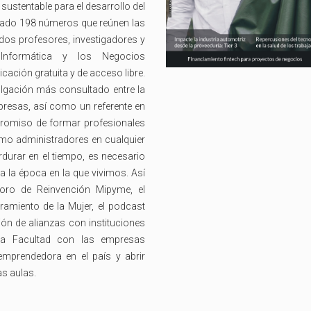
stentable para el desarrollo del
licado 198 números que reúnen las
dos profesores, investigadores y
, Informática y los Negocios
ación gratuita y de acceso libre.
vulgación más consultado entre la
resas, así como un referente en
promiso de formar profesionales
mo administradores en cualquier
rdurar en el tiempo, es necesario
a la época en la que vivimos. Así
oro de Reinvención Mipyme, el
miento de la Mujer, el podcast
ón de alianzas con instituciones
tra Facultad con las empresas
emprendedora en el país y abrir
s aulas.