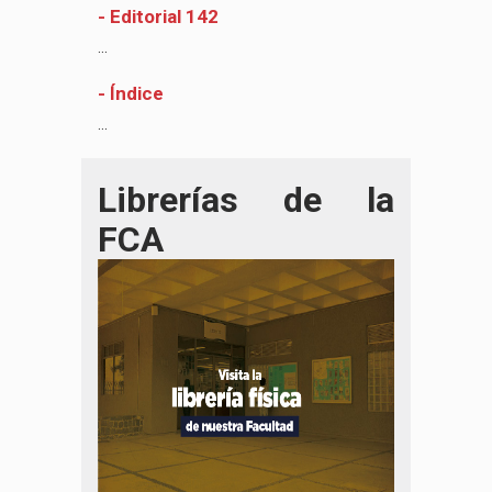
- Editorial 142
...
- Índice
...
Librerías de la
FCA