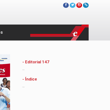
es
- Editorial 147
...
- Índice
...